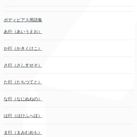
ボディピアス用語集
あ行（あいうえお）
か行（かきくけこ）
さ行（さしすせそ）
た行（たちつてと）
な行（なにぬねの）
は行（はひふへほ）
ま行（まみむめも）