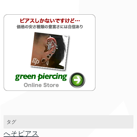
タグ
へそピアス