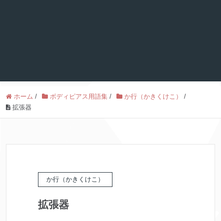
ホーム
/
ボディピアス用語集
/
か行（かきくけこ）
/
拡張器
か行（かきくけこ）
拡張器