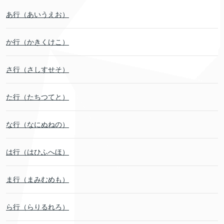
あ行（あいうえお）
か行（かきくけこ）
さ行（さしすせそ）
た行（たちつてと）
な行（なにぬねの）
は行（はひふへほ）
ま行（まみむめも）
ら行（らりるれろ）