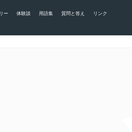
リー
体験談
用語集
質問と答え
リンク