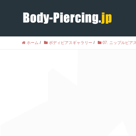
ホーム
/
ボディピアスギャラリー
/
07. ニップルピア