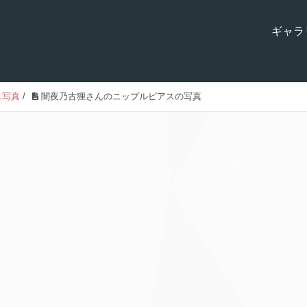
ギャラ
ス写真
/
闇夜乃古狸さんのニップルピアスの写真