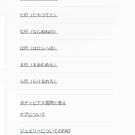
た行（たちつてと）
な行（なにぬねの）
は行（はひふへほ）
ま行（まみむめも）
ら行（らりるれろ）
ボディピアス質問と答え
ケアについて
ジュエリーについてのFAQ