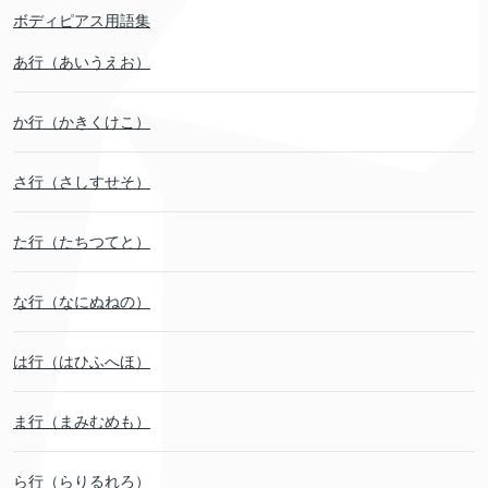
ボディピアス用語集
あ行（あいうえお）
か行（かきくけこ）
さ行（さしすせそ）
た行（たちつてと）
な行（なにぬねの）
は行（はひふへほ）
ま行（まみむめも）
ら行（らりるれろ）