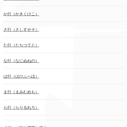
か行（かきくけこ）
さ行（さしすせそ）
た行（たちつてと）
な行（なにぬねの）
は行（はひふへほ）
ま行（まみむめも）
ら行（らりるれろ）