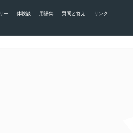
リー
体験談
用語集
質問と答え
リンク