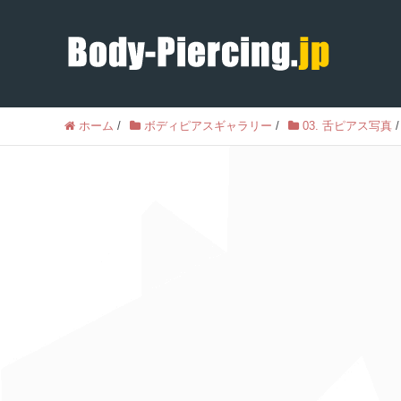
ホーム
/
ボディピアスギャラリー
/
03. 舌ピアス写真
/