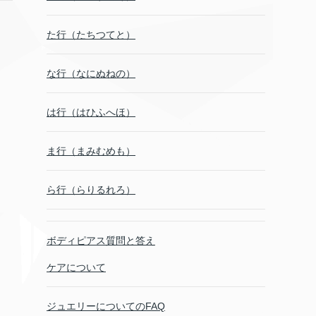
た行（たちつてと）
な行（なにぬねの）
は行（はひふへほ）
ま行（まみむめも）
ら行（らりるれろ）
ボディピアス質問と答え
ケアについて
ジュエリーについてのFAQ