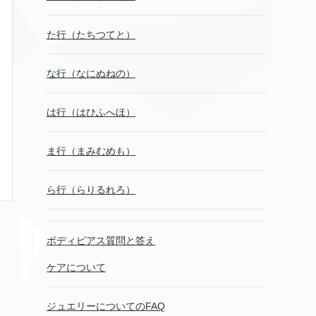
た行（たちつてと）
な行（なにぬねの）
は行（はひふへほ）
ま行（まみむめも）
ら行（らりるれろ）
ボディピアス質問と答え
ケアについて
ジュエリーについてのFAQ