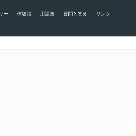
リー
体験談
用語集
質問と答え
リンク