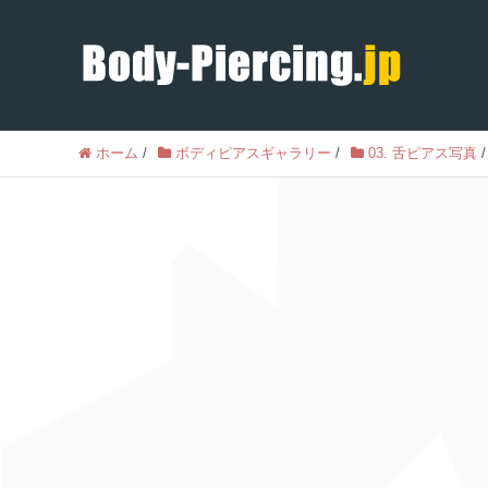
ホーム
/
ボディピアスギャラリー
/
03. 舌ピアス写真
/