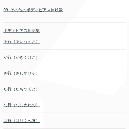
99. その他のボディピアス体験談
ボディピアス用語集
あ行（あいうえお）
か行（かきくけこ）
さ行（さしすせそ）
た行（たちつてと）
な行（なにぬねの）
は行（はひふへほ）