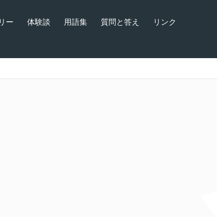
リー
体験談
用語集
質問と答え
リンク