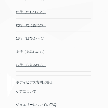
た行（たちつてと）
な行（なにぬねの）
は行（はひふへほ）
ま行（まみむめも）
ら行（らりるれろ）
ボディピアス質問と答え
ケアについて
ジュエリーについてのFAQ