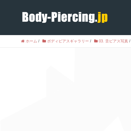
ホーム
/
ボディピアスギャラリー
/
03. 舌ピアス写真
/