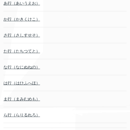
あ行（あいうえお）
か行（かきくけこ）
さ行（さしすせそ）
た行（たちつてと）
な行（なにぬねの）
は行（はひふへほ）
ま行（まみむめも）
ら行（らりるれろ）