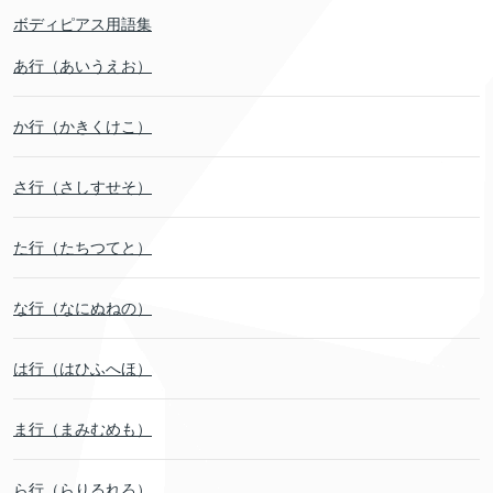
ボディピアス用語集
あ行（あいうえお）
か行（かきくけこ）
さ行（さしすせそ）
た行（たちつてと）
な行（なにぬねの）
は行（はひふへほ）
ま行（まみむめも）
ら行（らりるれろ）