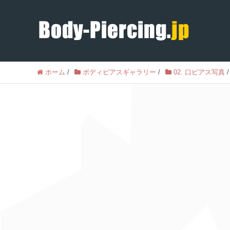
ホーム
/
ボディピアスギャラリー
/
02. 口ピアス写真
/