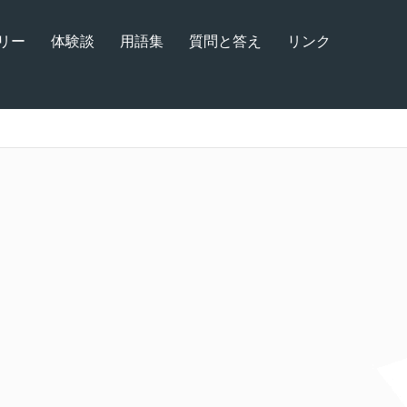
リー
体験談
用語集
質問と答え
リンク