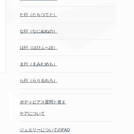
た行（たちつてと）
な行（なにぬねの）
は行（はひふへほ）
ま行（まみむめも）
ら行（らりるれろ）
ボディピアス質問と答え
ケアについて
ジュエリーについてのFAQ