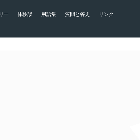
リー
体験談
用語集
質問と答え
リンク