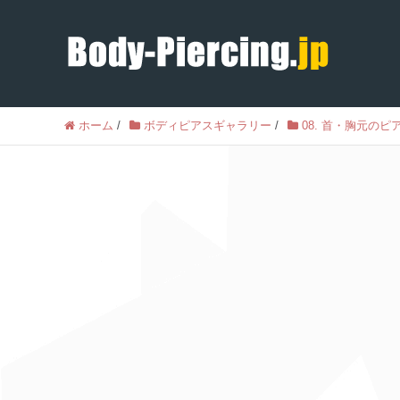
ホーム
/
ボディピアスギャラリー
/
08. 首・胸元のピ