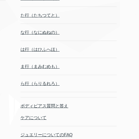
た行（たちつてと）
な行（なにぬねの）
は行（はひふへほ）
ま行（まみむめも）
ら行（らりるれろ）
ボディピアス質問と答え
ケアについて
ジュエリーについてのFAQ