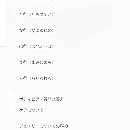
た行（たちつてと）
な行（なにぬねの）
は行（はひふへほ）
ま行（まみむめも）
ら行（らりるれろ）
ボディピアス質問と答え
ケアについて
ジュエリーについてのFAQ