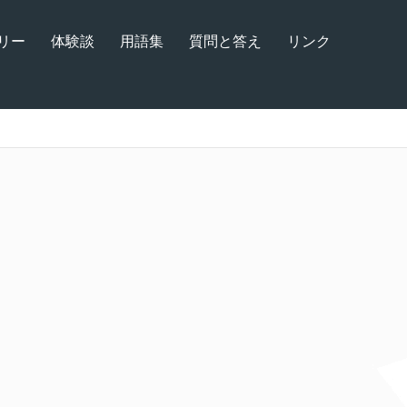
リー
体験談
用語集
質問と答え
リンク