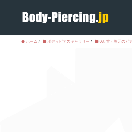
ホーム
/
ボディピアスギャラリー
/
08. 首・胸元のピ