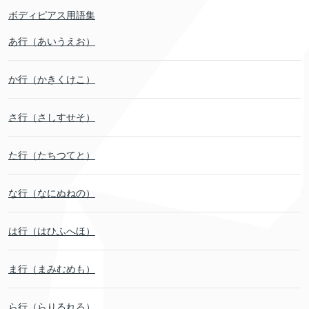
ボディピアス用語集
あ行（あいうえお）
か行（かきくけこ）
さ行（さしすせそ）
た行（たちつてと）
な行（なにぬねの）
は行（はひふへほ）
ま行（まみむめも）
ら行（らりるれろ）