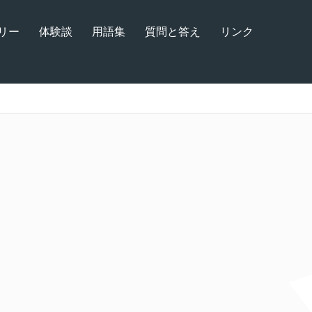
リー
体験談
用語集
質問と答え
リンク