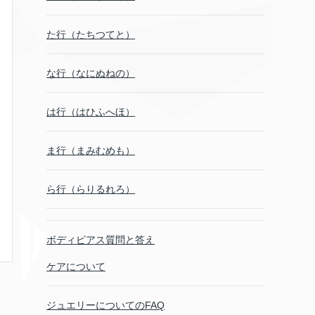
た行（たちつてと）
な行（なにぬねの）
は行（はひふへほ）
ま行（まみむめも）
ら行（らりるれろ）
ボディピアス質問と答え
ケアについて
ジュエリーについてのFAQ