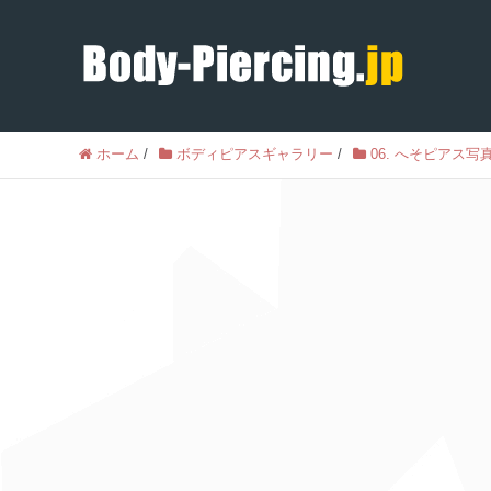
ホーム
/
ボディピアスギャラリー
/
06. へそピアス写