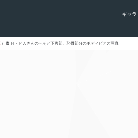
ギャラ
真
/
Ｈ・ＰＡさんのへそと下腹部、恥骨部分のボディピアス写真