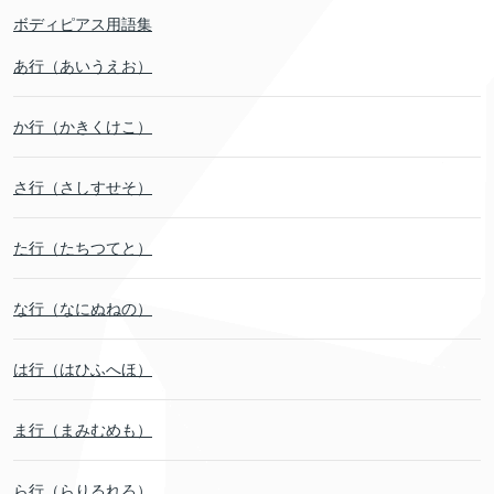
ボディピアス用語集
あ行（あいうえお）
か行（かきくけこ）
さ行（さしすせそ）
た行（たちつてと）
な行（なにぬねの）
は行（はひふへほ）
ま行（まみむめも）
ら行（らりるれろ）