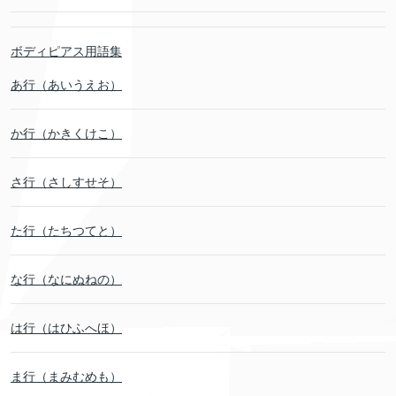
ボディピアス用語集
あ行（あいうえお）
か行（かきくけこ）
さ行（さしすせそ）
た行（たちつてと）
な行（なにぬねの）
は行（はひふへほ）
ま行（まみむめも）