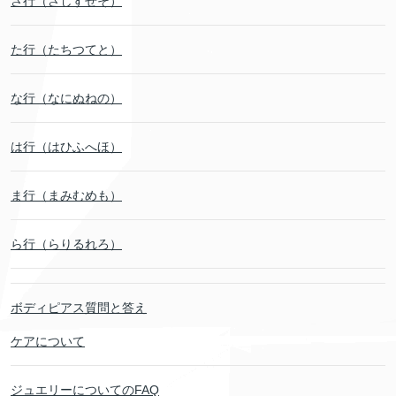
さ行（さしすせそ）
た行（たちつてと）
な行（なにぬねの）
は行（はひふへほ）
ま行（まみむめも）
ら行（らりるれろ）
ボディピアス質問と答え
ケアについて
ジュエリーについてのFAQ