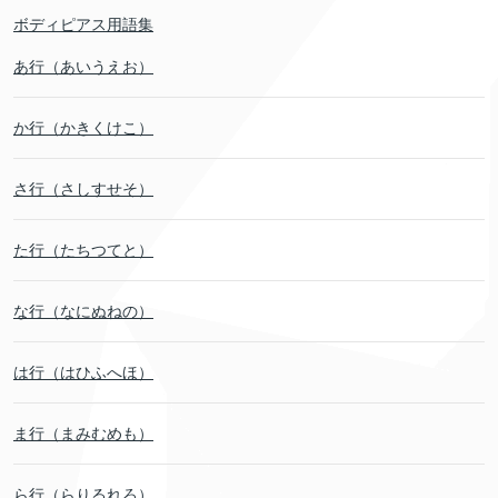
ボディピアス用語集
あ行（あいうえお）
か行（かきくけこ）
さ行（さしすせそ）
た行（たちつてと）
な行（なにぬねの）
は行（はひふへほ）
ま行（まみむめも）
ら行（らりるれろ）