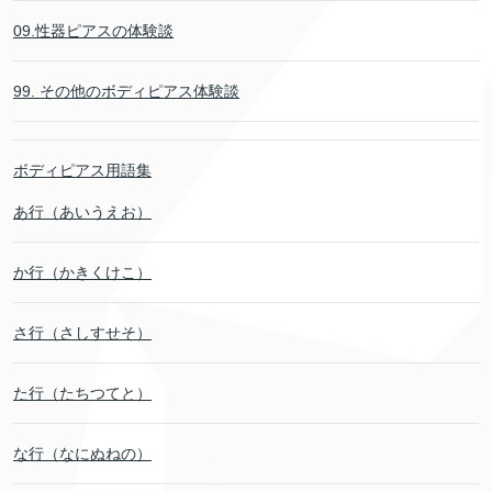
09.性器ピアスの体験談
99. その他のボディピアス体験談
ボディピアス用語集
あ行（あいうえお）
か行（かきくけこ）
さ行（さしすせそ）
た行（たちつてと）
な行（なにぬねの）