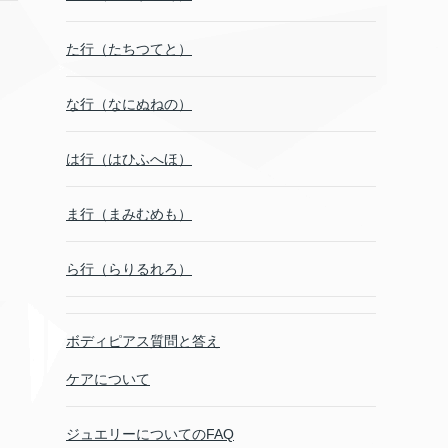
た行（たちつてと）
な行（なにぬねの）
は行（はひふへほ）
ま行（まみむめも）
ら行（らりるれろ）
ボディピアス質問と答え
ケアについて
ジュエリーについてのFAQ