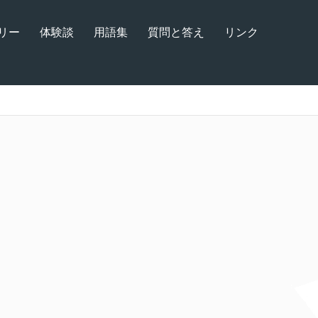
リー
体験談
用語集
質問と答え
リンク