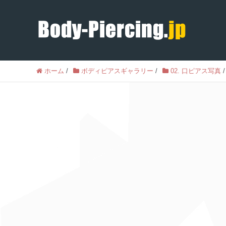
ホーム
/
ボディピアスギャラリー
/
02. 口ピアス写真
/