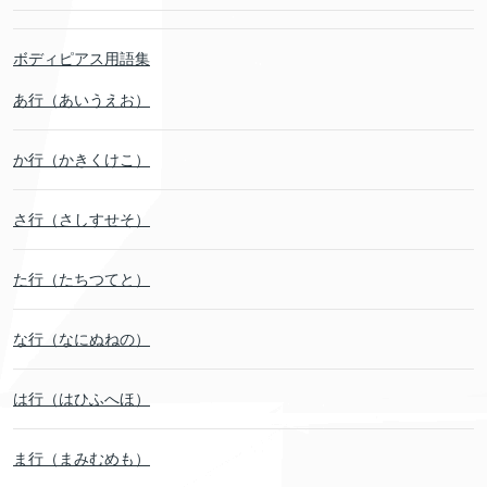
ボディピアス用語集
あ行（あいうえお）
か行（かきくけこ）
さ行（さしすせそ）
た行（たちつてと）
な行（なにぬねの）
は行（はひふへほ）
ま行（まみむめも）