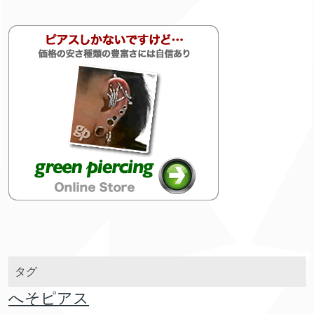
タグ
へそピアス