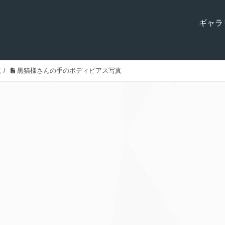
ギャラ
真
/
黒猫様さんの手のボディピアス写真