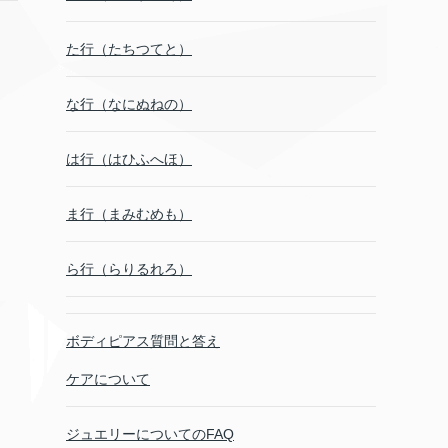
た行（たちつてと）
な行（なにぬねの）
は行（はひふへほ）
ま行（まみむめも）
ら行（らりるれろ）
ボディピアス質問と答え
ケアについて
ジュエリーについてのFAQ