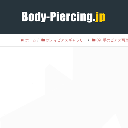
ホーム
/
ボディピアスギャラリー
/
09. 手のピアス写