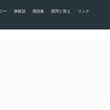
リー
体験談
用語集
質問と答え
リンク