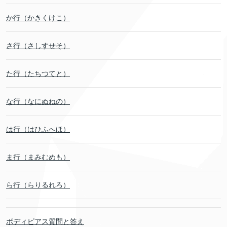
か行（かきくけこ）
さ行（さしすせそ）
た行（たちつてと）
な行（なにぬねの）
は行（はひふへほ）
ま行（まみむめも）
ら行（らりるれろ）
ボディピアス質問と答え