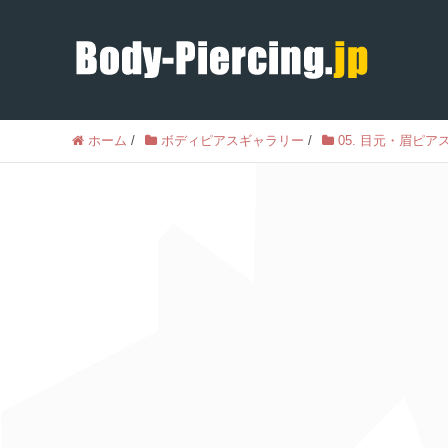
ホーム
/
ボディピアスギャラリー
/
05. 目元・眉ピア