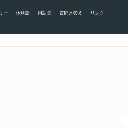
リー
体験談
用語集
質問と答え
リンク