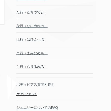
た行（たちつてと）
な行（なにぬねの）
は行（はひふへほ）
ま行（まみむめも）
ら行（らりるれろ）
ボディピアス質問と答え
ケアについて
ジュエリーについてのFAQ