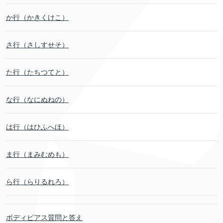
か行（かきくけこ）
さ行（さしすせそ）
た行（たちつてと）
な行（なにぬねの）
は行（はひふへほ）
ま行（まみむめも）
ら行（らりるれろ）
ボディピアス質問と答え