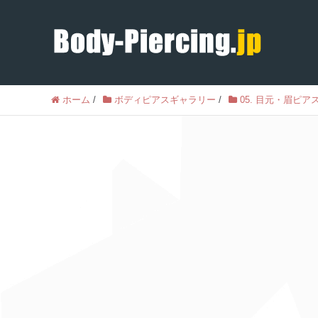
ホーム
/
ボディピアスギャラリー
/
05. 目元・眉ピア