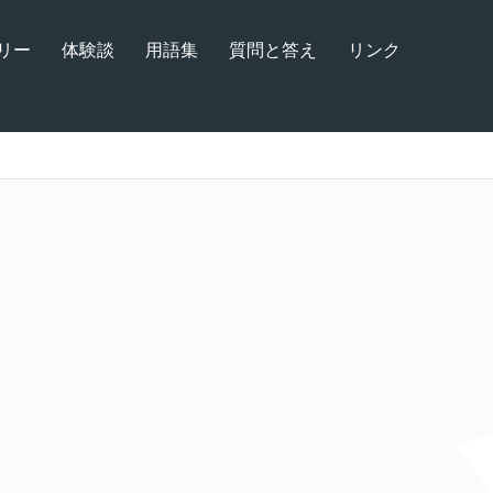
リー
体験談
用語集
質問と答え
リンク