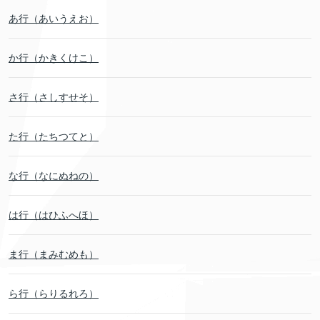
あ行（あいうえお）
か行（かきくけこ）
さ行（さしすせそ）
た行（たちつてと）
な行（なにぬねの）
は行（はひふへほ）
ま行（まみむめも）
ら行（らりるれろ）