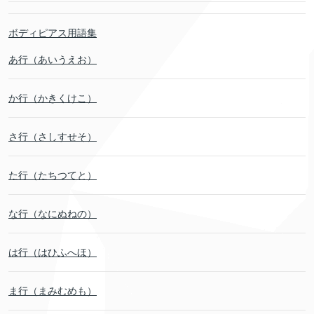
ボディピアス用語集
あ行（あいうえお）
か行（かきくけこ）
さ行（さしすせそ）
た行（たちつてと）
な行（なにぬねの）
は行（はひふへほ）
ま行（まみむめも）