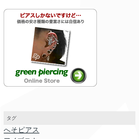
タグ
へそピアス