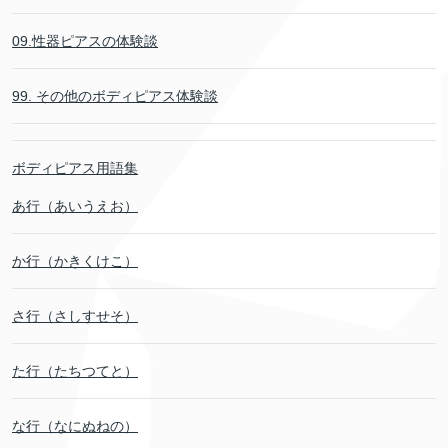
09.性器ピアスの体験談
99. その他のボディピアス体験談
ボディピアス用語集
あ行（あいうえお）
か行（かきくけこ）
さ行（さしすせそ）
た行（たちつてと）
な行（なにぬねの）