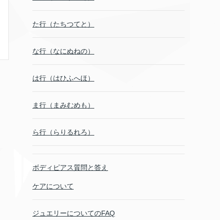
た行（たちつてと）
な行（なにぬねの）
は行（はひふへほ）
ま行（まみむめも）
ら行（らりるれろ）
ボディピアス質問と答え
ケアについて
ジュエリーについてのFAQ