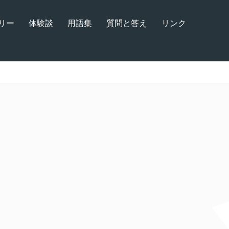
リー
体験談
用語集
質問と答え
リンク