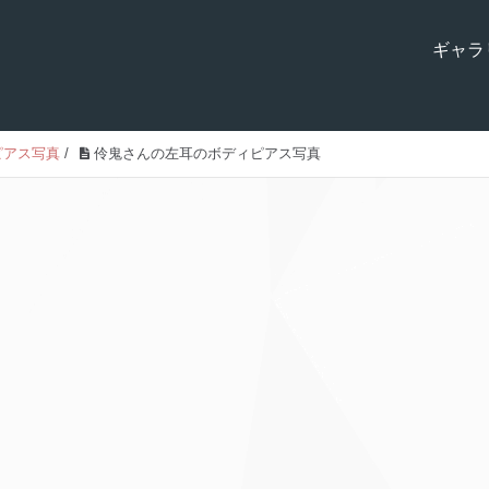
ギャラ
ピアス写真
/
伶鬼さんの左耳のボディピアス写真