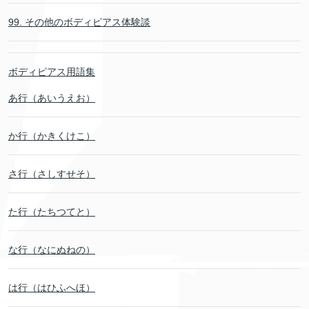
99. その他のボディピアス体験談
ボディピアス用語集
あ行（あいうえお）
か行（かきくけこ）
さ行（さしすせそ）
た行（たちつてと）
な行（なにぬねの）
は行（はひふへほ）