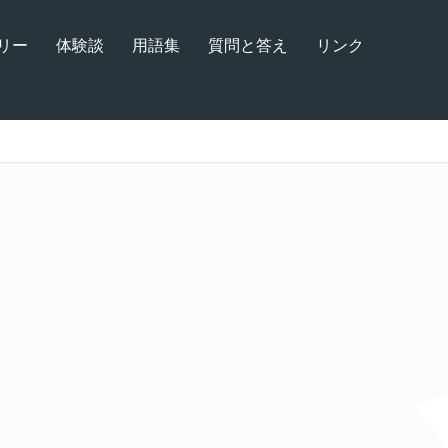
リー
体験談
用語集
質問と答え
リンク