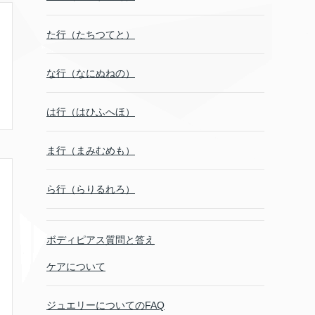
た行（たちつてと）
な行（なにぬねの）
は行（はひふへほ）
ま行（まみむめも）
ら行（らりるれろ）
ボディピアス質問と答え
ケアについて
ジュエリーについてのFAQ