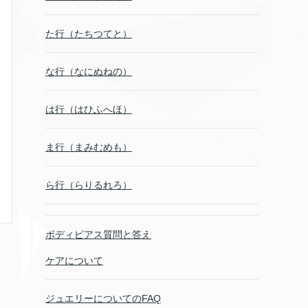
た行（たちつてと）
な行（なにぬねの）
は行（はひふへほ）
ま行（まみむめも）
ら行（らりるれろ）
ボディピアス質問と答え
ケアについて
ジュエリーについてのFAQ