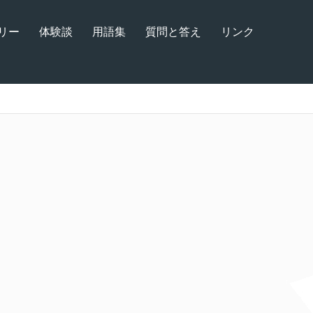
リー
体験談
用語集
質問と答え
リンク