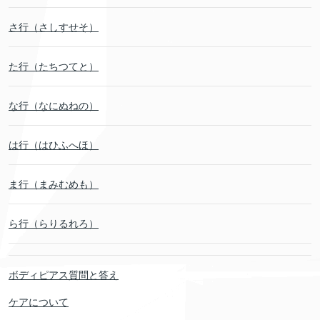
さ行（さしすせそ）
た行（たちつてと）
な行（なにぬねの）
は行（はひふへほ）
ま行（まみむめも）
ら行（らりるれろ）
ボディピアス質問と答え
ケアについて