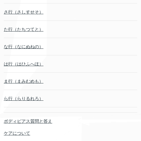
さ行（さしすせそ）
た行（たちつてと）
な行（なにぬねの）
は行（はひふへほ）
ま行（まみむめも）
ら行（らりるれろ）
ボディピアス質問と答え
ケアについて