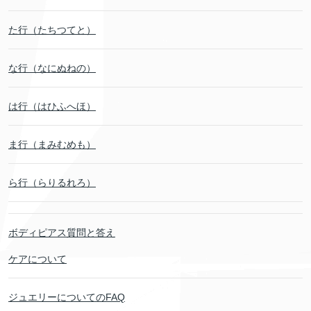
た行（たちつてと）
な行（なにぬねの）
は行（はひふへほ）
ま行（まみむめも）
ら行（らりるれろ）
ボディピアス質問と答え
ケアについて
ジュエリーについてのFAQ