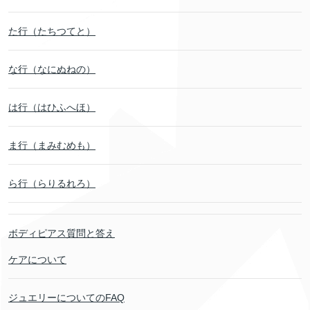
た行（たちつてと）
な行（なにぬねの）
は行（はひふへほ）
ま行（まみむめも）
ら行（らりるれろ）
ボディピアス質問と答え
ケアについて
ジュエリーについてのFAQ