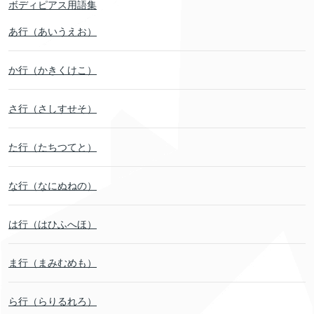
ボディピアス用語集
あ行（あいうえお）
か行（かきくけこ）
さ行（さしすせそ）
た行（たちつてと）
な行（なにぬねの）
は行（はひふへほ）
ま行（まみむめも）
ら行（らりるれろ）