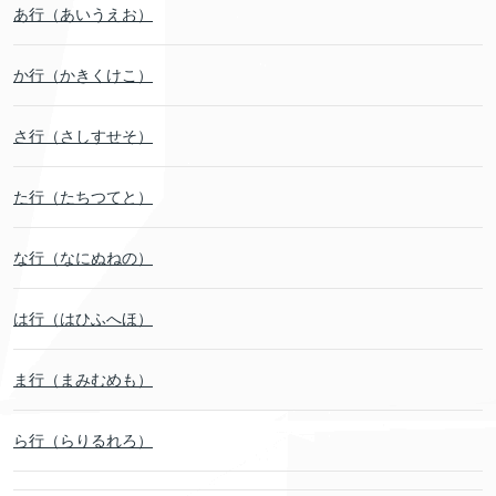
あ行（あいうえお）
か行（かきくけこ）
さ行（さしすせそ）
た行（たちつてと）
な行（なにぬねの）
は行（はひふへほ）
ま行（まみむめも）
ら行（らりるれろ）