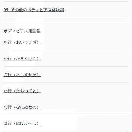
99. その他のボディピアス体験談
ボディピアス用語集
あ行（あいうえお）
か行（かきくけこ）
さ行（さしすせそ）
た行（たちつてと）
な行（なにぬねの）
は行（はひふへほ）