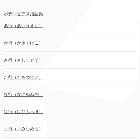
ボディピアス用語集
あ行（あいうえお）
か行（かきくけこ）
さ行（さしすせそ）
た行（たちつてと）
な行（なにぬねの）
は行（はひふへほ）
ま行（まみむめも）