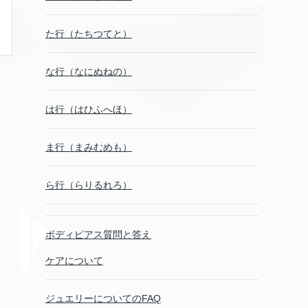
た行（たちつてと）
な行（なにぬねの）
は行（はひふへほ）
ま行（まみむめも）
ら行（らりるれろ）
ボディピアス質問と答え
ケアについて
ジュエリーについてのFAQ