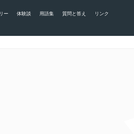
リー
体験談
用語集
質問と答え
リンク