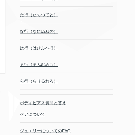
た行（たちつてと）
な行（なにぬねの）
は行（はひふへほ）
ま行（まみむめも）
ら行（らりるれろ）
ボディピアス質問と答え
ケアについて
ジュエリーについてのFAQ