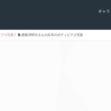
ギャラ
ピアス写真
/
虎猫-MIKU-さんの左耳のボディピアス写真