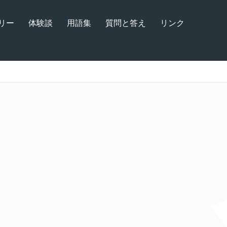
リー
体験談
用語集
質問と答え
リンク