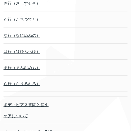
さ行（さしすせそ）
た行（たちつてと）
な行（なにぬねの）
は行（はひふへほ）
ま行（まみむめも）
ら行（らりるれろ）
ボディピアス質問と答え
ケアについて