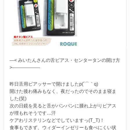
—< みいたんさんの舌ピアス・センタータンの開け方
>——————
昨日舌用ピアッサーで開けましたp(´⌒｀q)
開けた後わ痛みもなく、夜だったのでそのまま寝ま
した(笑)
次の日鏡を見ると舌がパンパンに腫れ上がりピアス
が埋もれそうです…汗
ケアわリステリンなどでしていますっ(T_T)！
食事もできず、ウィダーインゼリーも食べにくい状