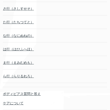
さ行（さしすせそ）
た行（たちつてと）
な行（なにぬねの）
は行（はひふへほ）
ま行（まみむめも）
ら行（らりるれろ）
ボディピアス質問と答え
ケアについて