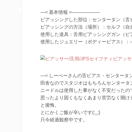
—< 基本情報 >——————
ピアッシングした部位：センタータン（舌
ピアッシングの方法（場所）：セルフ（自
使用した道具：舌用ピアッシングガン（ピ
使用したジュエリー（ボディーピアス）：
—< しーぺーさんの舌ピアス・センタータ
田舎なのでスタジオはもちろんセンタータン
ニードルは使用した事がなく不安だったの
思ったより固くもなくあまり苦労なく開け
と後悔。
とにかくご飯が辛いです(:_;)
只今経過観察中です。