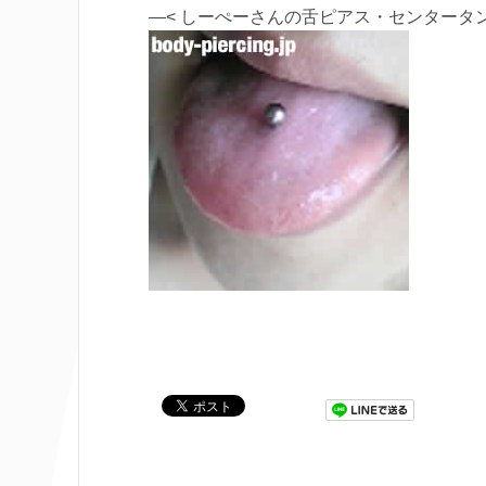
—< しーぺーさんの舌ピアス・センタータン