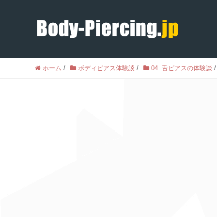
ホーム
/
ボディピアス体験談
/
04. 舌ピアスの体験談
/