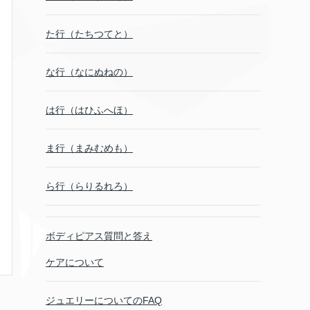
た行（たちつてと）
な行（なにぬねの）
は行（はひふへほ）
ま行（まみむめも）
ら行（らりるれろ）
ボディピアス質問と答え
ケアについて
ジュエリーについてのFAQ