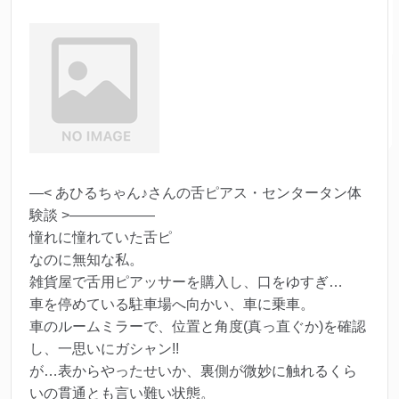
—< あひるちゃん♪さんの舌ピアス・センタータン体
験談 >——————
憧れに憧れていた舌ピ
なのに無知な私。
雑貨屋で舌用ピアッサーを購入し、口をゆすぎ…
車を停めている駐車場へ向かい、車に乗車。
車のルームミラーで、位置と角度(真っ直ぐか)を確認
し、一思いにガシャン!!
が…表からやったせいか、裏側が微妙に触れるくら
いの貫通とも言い難い状態。