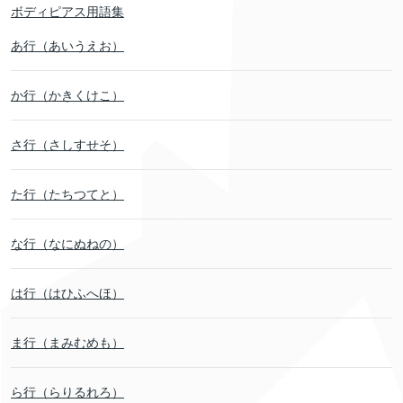
ボディピアス用語集
あ行（あいうえお）
か行（かきくけこ）
さ行（さしすせそ）
た行（たちつてと）
な行（なにぬねの）
は行（はひふへほ）
ま行（まみむめも）
ら行（らりるれろ）