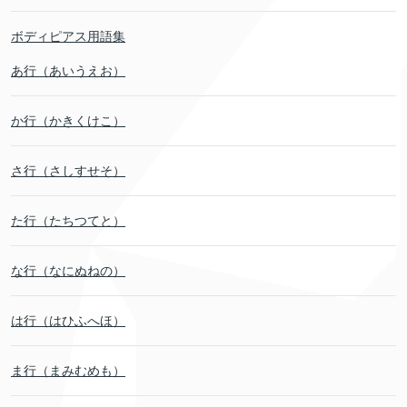
ボディピアス用語集
あ行（あいうえお）
か行（かきくけこ）
さ行（さしすせそ）
た行（たちつてと）
な行（なにぬねの）
は行（はひふへほ）
ま行（まみむめも）